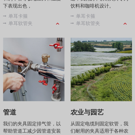
下表现出色，
饮料和咖啡机设计。
单耳卡箍
单耳卡箍
单耳软管夹
单耳软管夹
低调夹具
压接环
不锈钢套管
管道
农业与园艺
我们的夹具固定排气管，以
从固定电缆到固定软管，我
帮助管道工减少因管道安装
们耐用的夹具适用于各种农